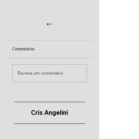
Comentários
Pensamento de
Papa Francisco e seu
Francisco
legado para
Escreva um comentário
transformação da Igr
Cris Angelini