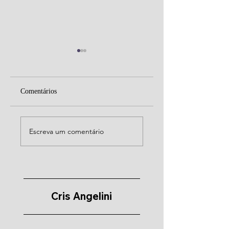
Comentários
Pensamento de
Papa Francisco e seu
Francisco
legado para
Escreva um comentário
transformação da Igr
Cris Angelini