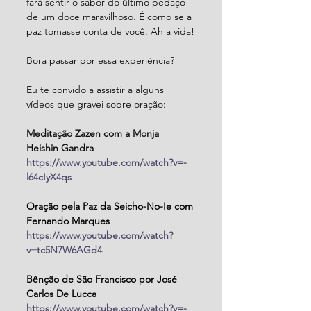
fará sentir o sabor do último pedaço 
de um doce maravilhoso. É como se a 
paz tomasse conta de você. Ah a vida!
Bora passar por essa experiência?
Eu te convido a assistir a alguns 
vídeos que gravei sobre oração:
Meditação Zazen com a Monja 
Heishin Gandra
https://www.youtube.com/watch?v=-
l64cIyX4qs
Oração pela Paz da Seicho-No-Ie com 
Fernando Marques
https://www.youtube.com/watch?
v=tc5N7W6AGd4
Bênção de São Francisco por José 
Carlos De Lucca
https://www.youtube.com/watch?v=-