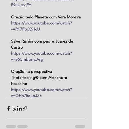
P9uUrzxjFY
Oração pelo Planeta com Vera Moreira
https://www.youtube.com/watch?
v=RK7FtuXS1cU
Salve Rainha com padre Juarez de 
Castro
https://www.youtube.com/watch?
v=e6CmbbnwArg
Oração na perspectiva 
ThetaHealing® com Alexandre 
Foschine
https://www.youtube.com/watch?
v=QHn75dLpJZc