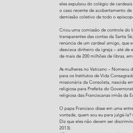
eles expulsou do colégio de cardeai
o caso recente de acobertamento de p
demissão coletivo de todo o episcopa
Criou uma comissão de controle do In
transparentes das contas da Santa Sé
renúncia de um cardeal amigo, que 
desviava dinheiro da igreja – até de
de mais de 200 milhões de libras, em
As mulheres no Vaticano – Nomeou dua
para os Institutos de Vida Consagrad
missionária da Consolata, nascida em
religiosa para Prefeita do Governorato
religiosa das Franciscanas irmãs da E
O papa Francisco disse em uma entre
vontade, quem sou eu para julgá-la? 
Diz que eles não devem ser discrimin
2013).