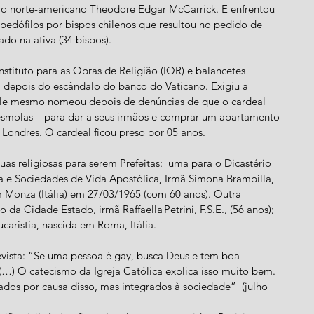
s o norte-americano Theodore Edgar McCarrick. E enfrentou 
edófilos por bispos chilenos que resultou no pedido de 
do na ativa (34 bispos).
stituto para as Obras de Religião (IOR) e balancetes 
, depois do escândalo do banco do Vaticano. Exigiu a 
ele mesmo nomeou depois de denúncias de que o cardeal 
 esmolas – para dar a seus irmãos e comprar um apartamento 
 Londres. O cardeal ficou preso por 05 anos.
s religiosas para serem Prefeitas:  uma para o Dicastério 
a e Sociedades de Vida Apostólica, Irmã Simona Brambilla, 
 Monza (Itália) em 27/03/1965 (com 60 anos). Outra 
 da Cidade Estado, irmã Raffaella Petrini, F.S.E., (56 anos); 
ucaristia, nascida em Roma, Itália.
vista: “Se uma pessoa é gay, busca Deus e tem boa 
(…) O catecismo da Igreja Católica explica isso muito bem. 
ados por causa disso, mas integrados à sociedade”  (julho 