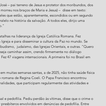
osé – pai terreno de Jesus e protetor dos moribundos, dos 
morreu nos braços de Maria e Jesus) –  disse em texto:
eles que estão, aparentemente, escondidos ou em segundo 
elo na história da salvação. A todos eles, dirijo uma 
o.”
talhas na liderança da Igreja Católica Romana. Fez 
Igreja e para disseminar a cultura da Paz no mundo. Se 
budismo,  judaísmo, das Igrejas Orientais, e outras. “Quero 
deseja caminhar assim, crendo firmemente no diálogo 
” Fez 47 viagens internacionais. A primeira foi no Brasil em 
 em muitas semanas santas, a de 2025, não tinha saúde física 
são romana de Regina Coeli. O Papa Francisco encontrou 
onalidades, que participam regularmente das atividades e 
l e pedofilia. Pediu perdão às vítimas, disse que o crime o 
presbíteros envolvidos em denúncias de pedofilia. Entre 