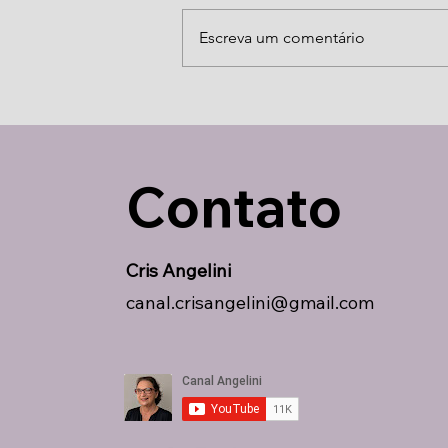
Brindemos a isso
Escreva um comentário
Contato
Cris Angelini
canal.crisangelini@gmail.com