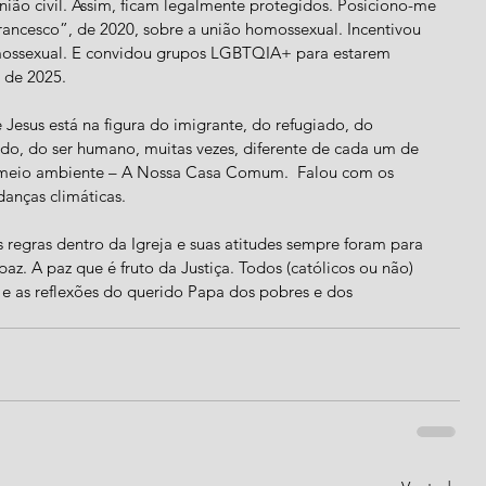
nião civil. Assim, ficam legalmente protegidos. Posiciono-me 
ancesco”, de 2020, sobre a união homossexual. Incentivou 
ossexual. E convidou grupos LGBTQIA+ para estarem 
 de 2025.
esus está na figura do imigrante, do refugiado, do 
do, do ser humano, muitas vezes, diferente de cada um de 
o meio ambiente – A Nossa Casa Comum.  Falou com os 
anças climáticas.
regras dentro da Igreja e suas atitudes sempre foram para 
az. A paz que é fruto da Justiça. Todos (católicos ou não) 
e as reflexões do querido Papa dos pobres e dos 