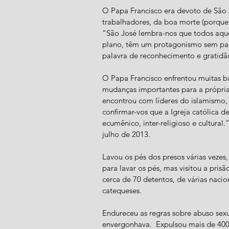
O Papa Francisco era devoto de São J
trabalhadores, da boa morte (porque 
“São José lembra-nos que todos aqu
plano, têm um protagonismo sem paral
palavra de reconhecimento e gratidã
O Papa Francisco enfrentou muitas ba
mudanças importantes para a própria 
encontrou com líderes do islamismo, 
confirmar-vos que a Igreja católica 
ecumênico, inter-religioso e cultural.
julho de 2013.
Lavou os pés dos presos várias vezes,
para lavar os pés, mas visitou a pri
cerca de 70 detentos, de várias naci
catequeses.
Endureceu as regras sobre abuso sexua
envergonhava.  Expulsou mais de 400 