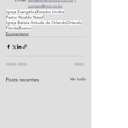
E-mail: 
vera@veramoreira.com.br
 | 
contato@vmc.jor.br
Igreja Evangélica
Estados Unidos
Pastor Nivaldo Nassif
Igreja Batista Atitude de Orlando
Orlando
Flórida
Boston
Ecumenismo
Ver tudo
Posts recentes