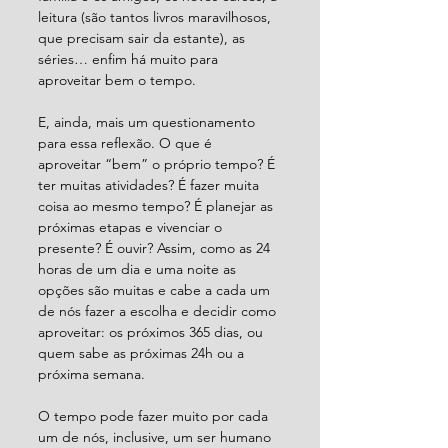
leitura (são tantos livros maravilhosos, 
que precisam sair da estante), as 
séries… enfim há muito para 
aproveitar bem o tempo.
E, ainda, mais um questionamento 
para essa reflexão. O que é 
aproveitar “bem” o próprio tempo? É 
ter muitas atividades? É fazer muita 
coisa ao mesmo tempo? É planejar as 
próximas etapas e vivenciar o 
presente? É ouvir? Assim, como as 24 
horas de um dia e uma noite as 
opções são muitas e cabe a cada um 
de nós fazer a escolha e decidir como 
aproveitar: os próximos 365 dias, ou 
quem sabe as próximas 24h ou a 
próxima semana.
O tempo pode fazer muito por cada 
um de nós, inclusive, um ser humano 