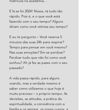
matrícula na academia…
E lá se foi 2024! Nossa, tá tudo tão 
rápido. Pois é, e o que você está 
fazendo com o seu tempo? Alguns 
diriam como você otimiza seu tempo? 
E eu te pergunto – Você reserva 5 
minutos das suas 24h para respirar? 
Tempo para pensar em você mesmo? 
Nas suas emoções? Em se perdoar? 
Perdoar tudo que não foi como você 
sonhou? Ah já fez as pazes com o seu 
passado?
A vida passa rápido, para alguns 
voando, mas a verdade mesmo é 
saber como utilizamos o que hoje é 
muito precioso – o próprio tempo. As 
decisões, as atitudes, a prática da 
espiritualidade, a convivência com a 
família e os amigos, os novos cursos, a 